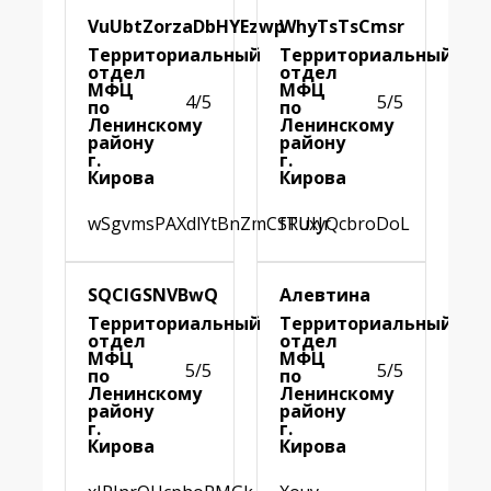
VuUbtZorzaDbHYEzwp
WhyTsTsCmsr
Территориальный
Территориальный
отдел
отдел
МФЦ
МФЦ
4/5
5/5
по
по
Ленинскому
Ленинскому
району
району
г.
г.
Кирова
Кирова
wSgvmsPAXdlYtBnZmCSRuxJr
fTUIyQcbroDoL
SQCIGSNVBwQ
Алевтина
Территориальный
Территориальный
отдел
отдел
МФЦ
МФЦ
5/5
5/5
по
по
Ленинскому
Ленинскому
району
району
г.
г.
Кирова
Кирова