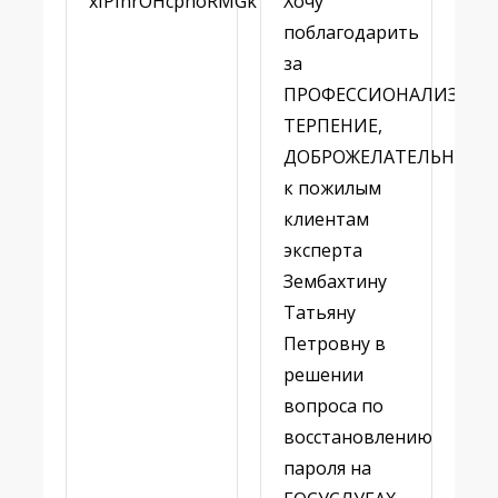
xIPInrOHcphoRMGk
Хочу
поблагодарить
за
ПРОФЕССИОНАЛИЗМ,
ТЕРПЕНИЕ,
ДОБРОЖЕЛАТЕЛЬНОСТ
к пожилым
клиентам
эксперта
Зембахтину
Татьяну
Петровну в
решении
вопроса по
восстановлению
пароля на